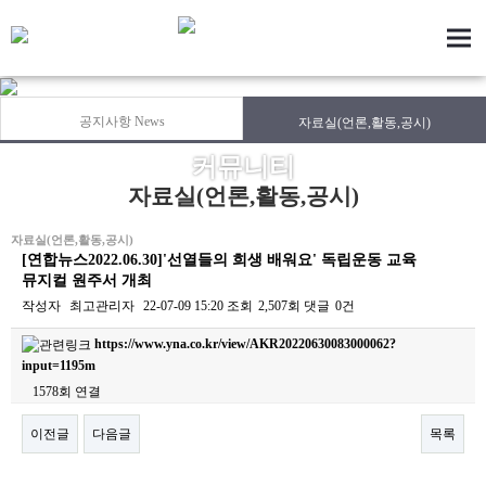
공지사항 News
자료실(언론,활동,공시)
커뮤니티
자료실(언론,활동,공시)
자료실(언론,활동,공시)
[연합뉴스2022.06.30]'선열들의 희생 배워요' 독립운동 교육
뮤지컬 원주서 개최
작성자
최고관리자
22-07-09 15:20
조회
2,507회
댓글
0건
https://www.yna.co.kr/view/AKR20220630083000062?
input=1195m
1578회 연결
이전글
다음글
목록