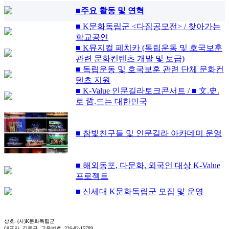
■주요 활동 및 연혁
■ K문화독립군 <다짐공모전> / 찾아가는
학교공연
■ K뮤지컬 페치카 (독립운동 및 호국보훈
관련 문화컨텐츠 개발 및 보급)
■ 독립운동 및 호국보훈 관련 단체 문화컨
텐츠 지원
■ K-Value 인문길라토크콘서트 / ■ 文.史.
로 哲.드는 대한민국
■ 참빛친구들 및 인문길라 아카데미 운영
■ 해외동포, 다문화, 외국인 대상 K-Value
프로젝트
■ 신세대 K문화독립군 모집 및 운영
상호. (사)K문화독립군
대표자. 김동규 고유번호. 226-82-15789