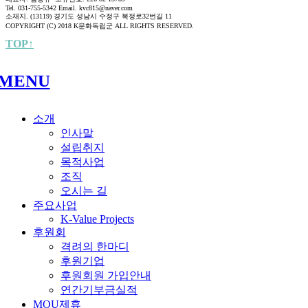
Tel. 031-755-5342 Email. kvc815@naver.com
소재지. (13119) 경기도 성남시 수정구 복정로32번길 11
COPYRIGHT (C) 2018 K문화독립군 ALL RIGHTS RESERVED.
TOP↑
MENU
소개
인사말
설립취지
목적사업
조직
오시는 길
주요사업
K-Value Projects
후원회
격려의 한마디
후원기업
후원회원 가입안내
연간기부금실적
MOU제휴